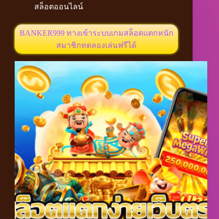
สล็อตออนไลน์
BANKER999 ทางเข้าระบบเกมสล็อตแตกหนัก
สมาชิกทดลองเล่นฟรีได้