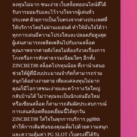
ลงทุนไม่มาก ชนะง่าย เว็บสล็อตออนไลน์ที่ได้
รับการยอมรับและไว้วางใจจากผู้เล่นทั่ว
ประเทศ ด้วยการเป็นเว็บตรงจากต่างประเทศที่
ให้บริการโดยไม่ผ่านเอเย่นต์ ทำให้มั่นใจได้ว่า
ทุกการเล่นมีความโปร่งใสและปลอดภัยสูงสุด
ผู้เล่นสามารถเพลิดเพลินไปกับเกมสล็อต
คุณภาพจากค่ายดังโดยไม่ต้องกังวลเรื่องการ
โกงหรือการหักค่าธรรมเนียมใดๆ อีกทั้ง
ZINCBET88 สล็อตโปรทุนน้อย ที่เรานำเสนอ
ช่วยให้ผู้ที่มีงบประมาณจำกัดก็สามารถร่วม
สนุกได้อย่างง่ายดาย เพียงแค่ลงทุนไม่มาก
คุณก็มีโอกาสชนะง่ายและคว้ารางวัลใหญ่
กลับบ้านได้ ไม่ว่าคุณจะเป็นนักเล่นมือใหม่
หรือเซียนสล็อต ก็สามารถสัมผัสประสบการณ์
การเล่นสล็อตที่ยอดเยี่ยมนี้ได้ทุกวัน
ZINCBET88 ใส่ใจในทุกการบริการ pg88th
ทำให้การเดิมพันของคุณเต็มไปด้วยความสนุก
และความคุ้มค่า PG SLOT เว็บตรงที่ได้รับ