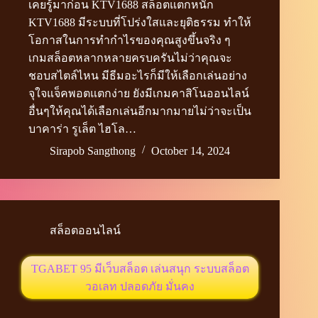
เคยรู้มาก่อน KTV1688 สล็อตแตกหนัก
KTV1688 มีระบบที่โปร่งใสและยุติธรรม ทำให้
โอกาสในการทำกำไรของคุณสูงขึ้นจริง ๆ
เกมสล็อตหลากหลายครบครันไม่ว่าคุณจะ
ชอบสไตล์ไหน มีธีมอะไรก็มีให้เลือกเล่นอย่าง
จุใจแจ็คพอตแตกง่าย ยังมีเกมคาสิโนออนไลน์
อื่นๆให้คุณได้เลือกเล่นอีกมากมายไม่ว่าจะเป็น
บาคาร่า รูเล็ต ไฮโล…
Sirapob Sangthong
October 14, 2024
สล็อตออนไลน์
TGABET 95 มีเว็บสล็อต เล่นสนุก ระบบสล็อต
วอเลท ปลอดภัย มั่นคง