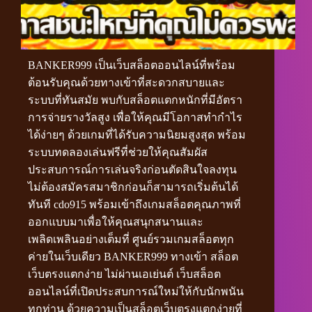
BANKER999 เป็นเว็บสล็อตออนไลน์ที่พร้อม
ต้อนรับคุณด้วยทางเข้าที่สะดวกสบายและ
ระบบที่ทันสมัย พบกับสล็อตแตกหนักที่มีอัตรา
การจ่ายรางวัลสูง เพื่อให้คุณมีโอกาสทำกำไร
ได้ง่ายๆ ด้วยเกมที่ได้รับความนิยมสูงสุด พร้อม
ระบบทดลองเล่นฟรีที่ช่วยให้คุณสัมผัส
ประสบการณ์การเล่นจริงก่อนตัดสินใจลงทุน
ไม่ต้องสมัครสมาชิกก่อนก็สามารถเริ่มต้นได้
ทันที cdo915 พร้อมเข้าถึงเกมสล็อตคุณภาพที่
ออกแบบมาเพื่อให้คุณสนุกสนานและ
เพลิดเพลินอย่างเต็มที่ ศูนย์รวมเกมสล็อตทุก
ค่ายในเว็บเดียว BANKER999 ทางเข้า สล็อต
เว็บตรงแตกง่าย ไม่ผ่านเอเย่นต์ เว็บสล็อต
ออนไลน์ที่เปิดประสบการณ์ใหม่ให้กับนักพนัน
ทุกท่าน ด้วยความเป็นสล็อตเว็บตรงแตกง่ายที่