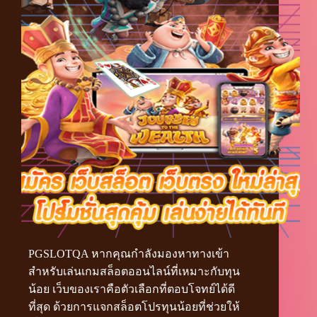
PGSLOTQA หากคุณกำลังมองหาทางเข้า
สำหรับเล่นเกมสล็อตออนไลน์ที่เหมาะกับทุน
น้อย เว็บของเราคือตัวเลือกที่ตอบโจทย์ได้ดี
ที่สุด ด้วยการแจกสล็อตโปรทุนน้อยที่ช่วยให้