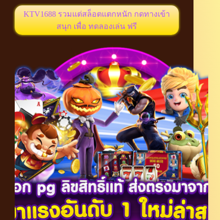
KTV1688 รวมแต่สล็อตแตกหนัก กดทางเข้า
สนุก เพื่อ ทดลองเล่น ฟรี