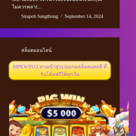
ไม่ควรพลาf…
Sirapob Sangthong
September 14, 2024
สล็อตออนไลน์
MPKWIN13 ทางเข้าสู่ระบบเกมสล็อตแตกดี ที่
รับโค้ดฟรีได้ทุกวัน