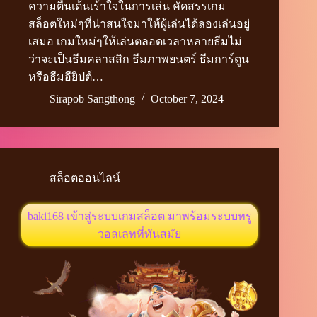
ความตื่นเต้นเร้าใจในการเล่น คัดสรรเกม
สล็อตใหม่ๆที่น่าสนใจมาให้ผู้เล่นได้ลองเล่นอยู่
เสมอ เกมใหม่ๆให้เล่นตลอดเวลาหลายธีมไม่
ว่าจะเป็นธีมคลาสสิก ธีมภาพยนตร์ ธีมการ์ตูน
หรือธีมอียิปต์…
Sirapob Sangthong
October 7, 2024
สล็อตออนไลน์
baki168 เข้าสู่ระบบเกมสล็อต มาพร้อมระบบทรู
วอลเลทที่ทันสมัย