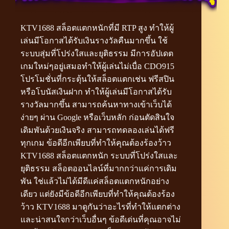
KTV1688 สล็อตแตกหนักที่มี RTP สูง ทำให้ผู้
เล่นมีโอกาสได้รับเงินรางวัลคืนมากขึ้น ใช้
ระบบสุ่มที่โปร่งใสและยุติธรรม มีการอัปเดต
เกมใหม่ๆอยู่เสมอทำให้ผู้เล่นไม่เบื่อ CDO915
โปรโมชั่นที่กระตุ้นให้สล็อตแตกเช่น ฟรีสปิน
หรือโบนัสเงินฝาก ทำให้ผู้เล่นมีโอกาสได้รับ
รางวัลมากขึ้น สามารถค้นหาทางเข้าเว็บได้
ง่ายๆ ผ่าน Google หรือเว็บหลัก ก่อนตัดสินใจ
เดิมพันด้วยเงินจริง สามารถทดลองเล่นได้ฟรี
ทุกเกม ข้อดีอีกเพียบที่ทำให้คุณต้องร้องว้าว
KTV1688 สล็อตแตกหนัก ระบบที่โปร่งใสและ
ยุติธรรม สล็อตออนไลน์ที่มากกว่าแค่การเดิม
พัน ใช่แล้วไม่ได้มีดีแค่สล็อตแตกหนักอย่าง
เดียว แต่ยังมีข้อดีอีกเพียบที่ทำให้คุณต้องร้อง
ว้าว KTV1688 มาดูกันว่าอะไรที่ทำให้แตกต่าง
และน่าสนใจกว่าเว็บอื่นๆ ข้อดีเด่นที่คุณอาจไม่