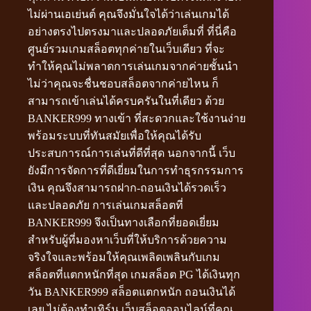
ไม่ผ่านเอเย่นต์ คุณจึงมั่นใจได้ว่าเล่นเกมได้
อย่างตรงไปตรงมาและปลอดภัยเต็มที่ ที่นี่คือ
ศูนย์รวมเกมสล็อตทุกค่ายในเว็บเดียว ที่จะ
ทำให้คุณไม่พลาดการเล่นเกมจากค่ายชั้นนำ
ไม่ว่าคุณจะชื่นชอบสล็อตจากค่ายไหน ก็
สามารถเข้าเล่นได้ครบครันในที่เดียว ด้วย
BANKER999 ทางเข้า ที่สะดวกและใช้งานง่าย
พร้อมระบบที่ทันสมัยเพื่อให้คุณได้รับ
ประสบการณ์การเล่นที่ดีที่สุด นอกจากนี้ เว็บ
ยังมีการจัดการที่ดีเยี่ยมในการทำธุรกรรมการ
เงิน คุณจึงสามารถฝาก-ถอนเงินได้รวดเร็ว
และปลอดภัย การเล่นเกมสล็อตที่
BANKER999 จึงเป็นทางเลือกที่ยอดเยี่ยม
สำหรับผู้ที่มองหาเว็บที่ให้บริการด้วยความ
จริงใจและพร้อมให้คุณเพลิดเพลินกับเกม
สล็อตที่แตกหนักที่สุด เกมสล็อต PG ได้เงินทุก
วัน BANKER999 สล็อตแตกหนัก ถอนเงินได้
เลย ไม่ต้องทำเทิร์น เว็บสล็อตออนไลน์ที่คุณ