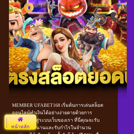
MEMBER UFABET168 เริ่มต้นการเล่นสล็อต
ออนไลน์ทำเงินได้อย่างง่ายดายด้วยการ
LOGIN เข้าสู่ระบบเว็บของเรา ที่นี่คุณจะรับ
หน้าหลัก
ความสนุกสนานและรับกำไรในจำนวน