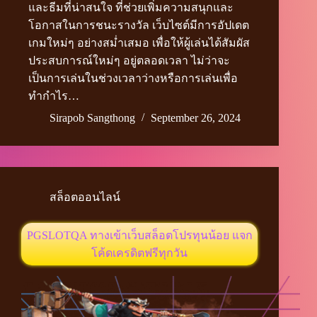
และธีมที่น่าสนใจ ที่ช่วยเพิ่มความสนุกและ
โอกาสในการชนะรางวัล เว็บไซต์มีการอัปเดต
เกมใหม่ๆ อย่างสม่ำเสมอ เพื่อให้ผู้เล่นได้สัมผัส
ประสบการณ์ใหม่ๆ อยู่ตลอดเวลา ไม่ว่าจะ
เป็นการเล่นในช่วงเวลาว่างหรือการเล่นเพื่อ
ทำกำไร…
Sirapob Sangthong
September 26, 2024
สล็อตออนไลน์
PGSLOTQA ทางเข้าเว็บสล็อตโปรทุนน้อย แจก
โค้ดเครดิตฟรีทุกวัน