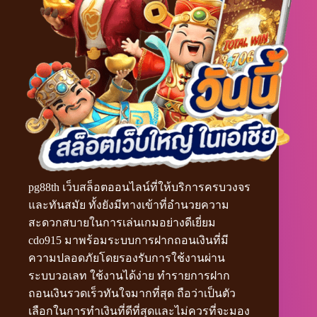
pg88th เว็บสล็อตออนไลน์ที่ให้บริการครบวงจร
และทันสมัย ทั้งยังมีทางเข้าที่อำนวยความ
สะดวกสบายในการเล่นเกมอย่างดีเยี่ยม
cdo915 มาพร้อมระบบการฝากถอนเงินที่มี
ความปลอดภัยโดยรองรับการใช้งานผ่าน
ระบบวอเลท ใช้งานได้ง่าย ทำรายการฝาก
ถอนเงินรวดเร็วทันใจมากที่สุด ถือว่าเป็นตัว
เลือกในการทำเงินที่ดีที่สุดและไม่ควรที่จะมอง