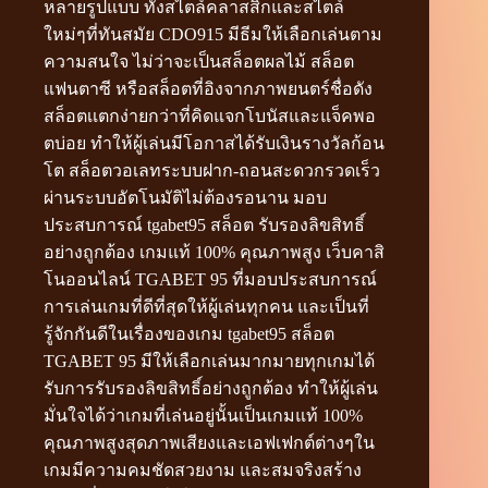
หลายรูปแบบ ทั้งสไตล์คลาสสิกและสไตล์
ใหม่ๆที่ทันสมัย CDO915 มีธีมให้เลือกเล่นตาม
ความสนใจ ไม่ว่าจะเป็นสล็อตผลไม้ สล็อต
แฟนตาซี หรือสล็อตที่อิงจากภาพยนตร์ชื่อดัง
สล็อตเเตกง่ายกว่าที่คิดแจกโบนัสและแจ็คพอ
ตบ่อย ทำให้ผู้เล่นมีโอกาสได้รับเงินรางวัลก้อน
โต สล็อตวอเลทระบบฝาก-ถอนสะดวกรวดเร็ว
ผ่านระบบอัตโนมัติไม่ต้องรอนาน มอบ
ประสบการณ์ tgabet95 สล็อต รับรองลิขสิทธิ์
อย่างถูกต้อง เกมแท้ 100% คุณภาพสูง เว็บคาสิ
โนออนไลน์ TGABET 95 ที่มอบประสบการณ์
การเล่นเกมที่ดีที่สุดให้ผู้เล่นทุกคน และเป็นที่
รู้จักกันดีในเรื่องของเกม tgabet95 สล็อต
TGABET 95 มีให้เลือกเล่นมากมายทุกเกมได้
รับการรับรองลิขสิทธิ์อย่างถูกต้อง ทำให้ผู้เล่น
มั่นใจได้ว่าเกมที่เล่นอยู่นั้นเป็นเกมแท้ 100%
คุณภาพสูงสุดภาพเสียงและเอฟเฟกต์ต่างๆใน
เกมมีความคมชัดสวยงาม และสมจริงสร้าง