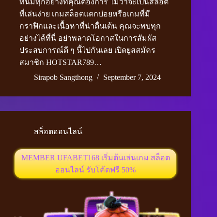
ที่นี่มีทุกอย่างที่คุณต้องการ ไม่ว่าจะเป็นสล็อต
ที่เล่นง่าย เกมสล็อตแตกบ่อยหรือเกมที่มี
กราฟิกและเนื้อหาที่น่าตื่นเต้น คุณจะพบทุก
อย่างได้ที่นี่ อย่าพลาดโอกาสในการสัมผัส
ประสบการณ์ดี ๆ นี้ไปกันเลย เปิดยูสสมัคร
สมาชิก HOTSTAR789…
Sirapob Sangthong
September 7, 2024
สล็อตออนไลน์
MEMBER UFABET168 เริ่มต้นเล่นเกม สล็อต
ออนไลน์ รับโค้ดฟรี 50%