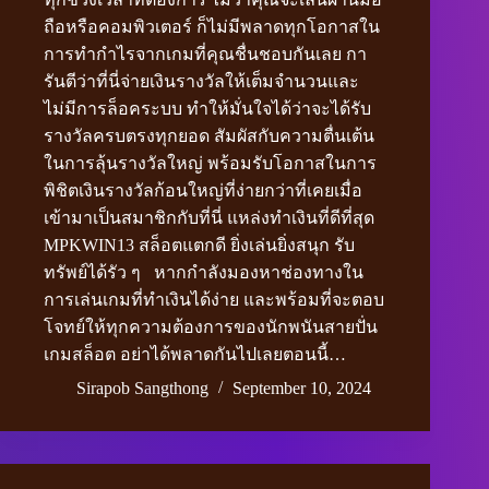
ถือหรือคอมพิวเตอร์ ก็ไม่มีพลาดทุกโอกาสใน
การทำกำไรจากเกมที่คุณชื่นชอบกันเลย กา
รันตีว่าที่นี่จ่ายเงินรางวัลให้เต็มจำนวนและ
ไม่มีการล็อคระบบ ทำให้มั่นใจได้ว่าจะได้รับ
รางวัลครบตรงทุกยอด สัมผัสกับความตื่นเต้น
ในการลุ้นรางวัลใหญ่ พร้อมรับโอกาสในการ
พิชิตเงินรางวัลก้อนใหญ่ที่ง่ายกว่าที่เคยเมื่อ
เข้ามาเป็นสมาชิกกับที่นี่ แหล่งทำเงินที่ดีที่สุด
MPKWIN13 สล็อตแตกดี ยิ่งเล่นยิ่งสนุก รับ
ทรัพย์ได้รัว ๆ หากกำลังมองหาช่องทางใน
การเล่นเกมที่ทำเงินได้ง่าย และพร้อมที่จะตอบ
โจทย์ให้ทุกความต้องการของนักพนันสายปั่น
เกมสล็อต อย่าได้พลาดกันไปเลยตอนนี้…
Sirapob Sangthong
September 10, 2024