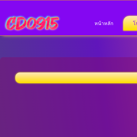
Skip
to
content
หน้าหลัก
โ