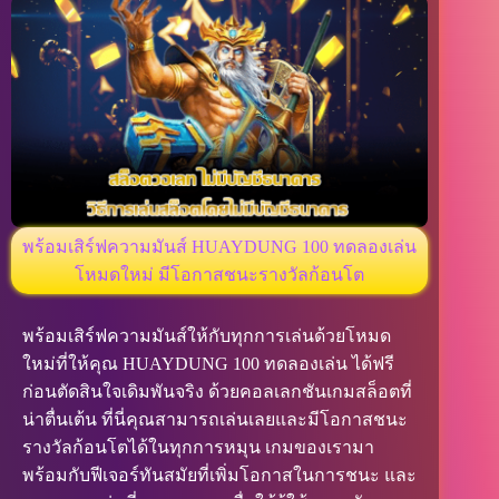
พร้อมเสิร์ฟความมันส์ HUAYDUNG 100 ทดลองเล่น
โหมดใหม่ มีโอกาสชนะรางวัลก้อนโต
พร้อมเสิร์ฟความมันส์ให้กับทุกการเล่นด้วยโหมด
ใหม่ที่ให้คุณ HUAYDUNG 100 ทดลองเล่น ได้ฟรี
ก่อนตัดสินใจเดิมพันจริง ด้วยคอลเลกชันเกมสล็อตที่
น่าตื่นเต้น ที่นี่คุณสามารถเล่นเลยและมีโอกาสชนะ
รางวัลก้อนโตได้ในทุกการหมุน เกมของเรามา
พร้อมกับฟีเจอร์ทันสมัยที่เพิ่มโอกาสในการชนะ และ