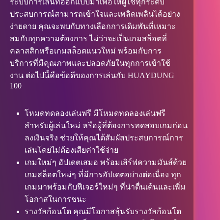
ระบบการเล่นที่ออกแบบมาเพื่อให้ผู้ใช้ทุกระดับ
ประสบการณ์สามารถเข้าใจและเพลิดเพลินได้อย่าง
ง่ายดาย คุณจะพบกับทางเลือกการเดิมพันที่เหมาะ
สมกับทุกความต้องการ ไม่ว่าจะเป็นเกมสล็อตที่
คลาสสิกหรือเกมสล็อตแนวใหม่ พร้อมกับการ
บริการที่มีคุณภาพและปลอดภัยในทุกการเข้าใช้
งาน ต่อไปนี้คือข้อดีของการเล่นกับ HUAYDUNG
100
โหมดทดลองเล่นฟรี มีโหมดทดลองเล่นฟรี
สำหรับผู้เล่นใหม่ หรือผู้ที่ต้องการทดสอบเกมก่อน
ลงเงินจริง ช่วยให้คุณได้สัมผัสประสบการณ์การ
เล่นโดยไม่ต้องเสียค่าใช้จ่าย
เกมใหม่ๆ อัปเดตเสมอ พร้อมเสิร์ฟความมันส์ด้วย
เกมสล็อตใหม่ๆ ที่มีการอัปเดตอย่างต่อเนื่อง ทุก
เกมมาพร้อมกับฟีเจอร์ใหม่ๆ ที่น่าตื่นเต้นและเพิ่ม
โอกาสในการชนะ
รางวัลก้อนโต คุณมีโอกาสลุ้นรับรางวัลก้อนโต