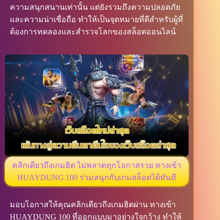
ความสนุกสนานเท่านั้น แต่ยังรวมถึงความปลอดภัย
และความน่าเชื่อถือ ทำให้เป็นจุดหมายที่ดีสำหรับผู้ที่
ต้องการทดลองและสำรวจโลกของสล็อตออนไลน์
คลิกเดียวถึงเกมฮิต ไม่พลาดทุกโอกาสรวย ทางเข้า
HUAYDUNG 100 ร่วมสนุกกับเกมสล็อตได้ทันที
มอบโอกาสให้คุณคลิกเดียวถึงเกมฮิตผ่าน ทางเข้า
HUAYDUNG 100 ที่ออกแบบมาอย่างใจกว้าง ทำให้