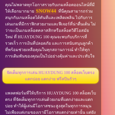
คุณไม่พลาดทุกโอกาสรวยกับเกมสล็อตออนไลน์ที่มี
SNOW44
ให้เลือกมากมาย
ที่นี่คุณสามารถร่วม
สนุกกับเกมสล็อตได้ทันทีและเพลิดเพลิน ไปกับการ
เล่นเกมที่มีกราฟิกสวยงามและฟีเจอร์ที่น่าตื่นเต้น ไม่
ว่าจะเป็นเกมสล็อตคลาสสิกหรือสล็อตวิดีโอสมัย
ใหม่ ที่ HUAYDUNG 100 คุณจะพบกับบริการที่
รวดเร็ว การเงินที่ปลอดภัย และการสนับสนุนลูกค้า
ที่พร้อมช่วยเหลือคุณในทุกสถานการณ์ ทำให้ทุก
การเดิมพันของคุณเป็นไปอย่างคุ้มค่าและประทับใจ
จัดเต็มทุกการเล่น HUAYDUNG 100 สล็อตเว็บตรง
แตกบ่อย แตกง่าย ฟรีสปินรัวๆ
แพลตฟอร์มที่ให้บริการ HUAYDUNG 100 สล็อตเว็บ
ตรง ที่จัดเต็มทุกการเล่นด้วยเกมที่แตกง่ายและแตก
บ่อย ทำให้ผู้เล่นมีโอกาสชนะสูงสุดในทุกการหมุน
ไม่เพียงแต่เกมของเรามีโอกาสแตกง่ายเท่านั้น แต่ยัง