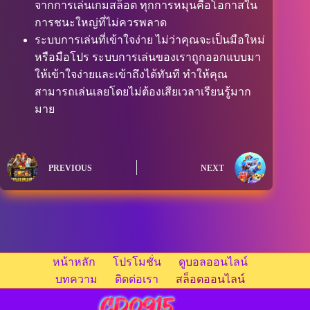
จากการเล่นเกมสล็อต ทุกการหมุนคือโอกาสใน
การชนะใหญ่ที่ไม่ควรพลาด
ระบบการเล่นที่เข้าใจง่าย ไม่ว่าคุณจะเป็นมือใหม่
หรือมือโปร ระบบการเล่นของเราถูกออกแบบมา
ให้เข้าใจง่ายและเข้าถึงได้ทันที ทำให้คุณ
สามารถเล่นเลยโดยไม่ต้องเสียเวลาเรียนรู้มาก
มาย
PREVIOUS
NEXT
หน้าหลัก
โปรโมชั่น
ดูบอลออนไลน์
บทความ
ติดต่อเรา
สล็อตออนไลน์