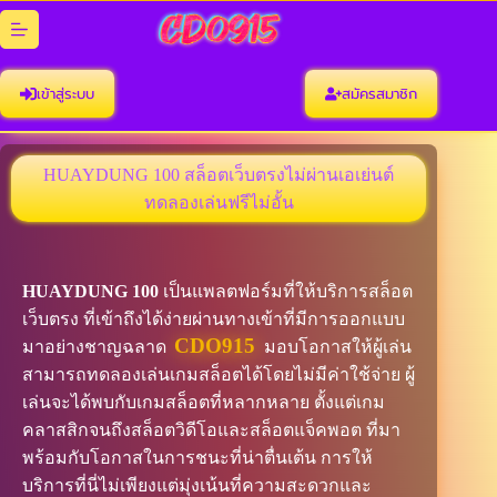
Skip
to
content
เข้าสู่ระบบ
สมัครสมาชิก
HUAYDUNG 100 สล็อตเว็บตรงไม่ผ่านเอเย่นต์
ทดลองเล่นฟรีไม่อั้น
HUAYDUNG 100
เป็นแพลตฟอร์มที่ให้บริการสล็อต
เว็บตรง ที่เข้าถึงได้ง่ายผ่านทางเข้าที่มีการออกแบบ
CDO915
มาอย่างชาญฉลาด
มอบโอกาสให้ผู้เล่น
สามารถทดลองเล่นเกมสล็อตได้โดยไม่มีค่าใช้จ่าย ผู้
เล่นจะได้พบกับเกมสล็อตที่หลากหลาย ตั้งแต่เกม
คลาสสิกจนถึงสล็อตวิดีโอและสล็อตแจ็คพอต ที่มา
พร้อมกับโอกาสในการชนะที่น่าตื่นเต้น การให้
บริการที่นี่ไม่เพียงแต่มุ่งเน้นที่ความสะดวกและ